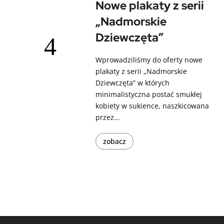
efy
Nowe plakaty z serii
„Nadmorskie
Dziewczęta”
orelacja z
Wprowadziliśmy do oferty nowe
gnu Ewa i
plakaty z serii „Nadmorskie
ardzo za
Dziewczęta” w których
iątki
minimalistyczna postać smukłej
 mnóstwo
kobiety w sukience, naszkicowana
przez...
zobacz