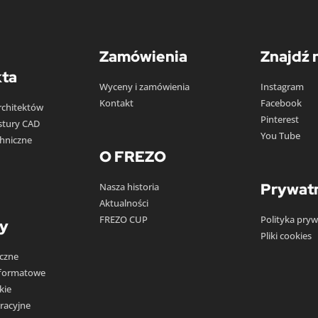
Zamówienia
Znajdź 
kta
Wyceny i zamówienia
Instagram
Kontakt
Facebook
rchitektów
Pinterest
kstury CAD
You Tube
chniczne
O FREZO
Prywat
Nasza historia
Aktualności
FREZO CUP
Polityka pryw
y
Pliki cookies
yczne
oformatowe
kie
racyjne