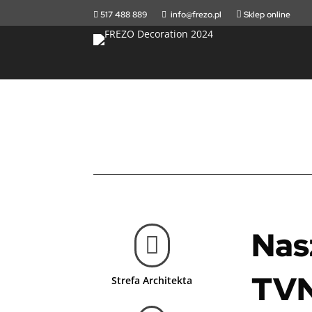
517 488 889
info@frezo.pl

Sklep online


Nas

TV
Strefa Architekta