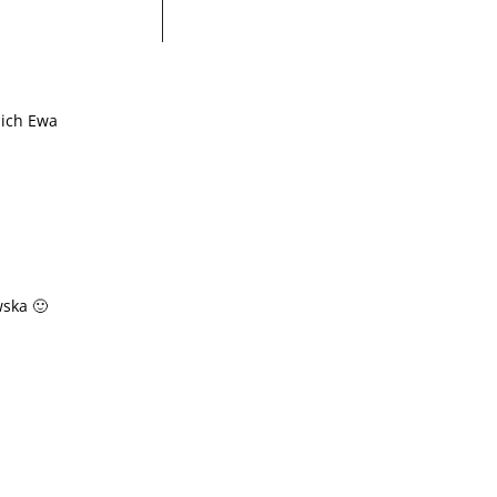
nich Ewa
wska 🙂