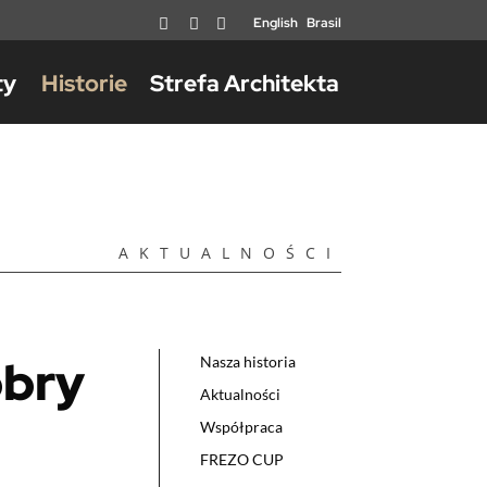
English
Brasil



ty
Historie
Strefa Architekta
AKTUALNOŚCI
obry
Nasza historia
Aktualności
Współpraca
FREZO CUP