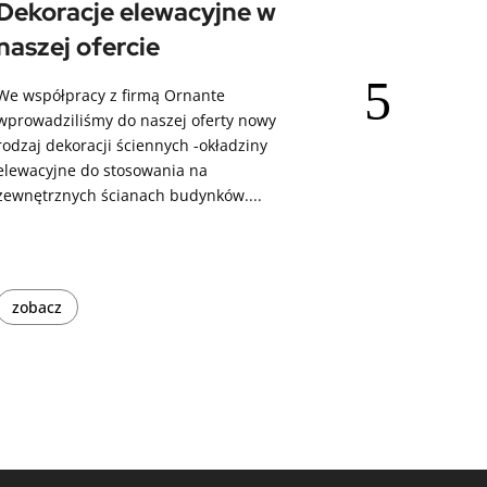
Dekoracje elewacyjne w
Katalog 
naszej ofercie
Nowe katalogi 
naszych grafik
We współpracy z firmą Ornante
do projektantó
wprowadziliśmy do naszej oferty nowy
oraz do pracow
rodzaj dekoracji ściennych -okładziny
elewacyjne do stosowania na
zewnętrznych ścianach budynków....
zobacz
zobacz