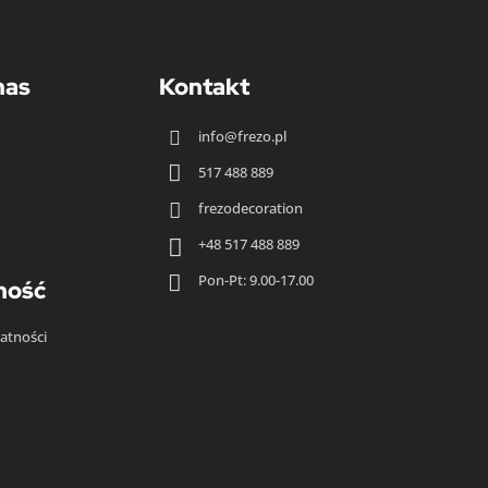
nas
Kontakt
info@frezo.pl


517 488 889
frezodecoration


+48 517 488 889

Pon-Pt: 9.00-17.00
ność
atności