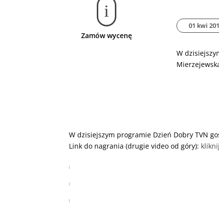
i
01 kwi 20
Zamów wycenę
W dzisiejszy
Mierzejewsk
W dzisiejszym programie Dzień Dobry TVN goś
Link do nagrania (drugie video od góry):
klikni