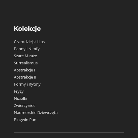
Kolekcje
Czarodziejski Las
Panny i Nimfy
Szare Miraże
Surrealismus
Abstrakcje I
Abstrakcje II
Formy i Rytmy
Fryzy
Niziołki
Zwierzyniec
Nadmorskie Dziewczęta
Pingwin Pan