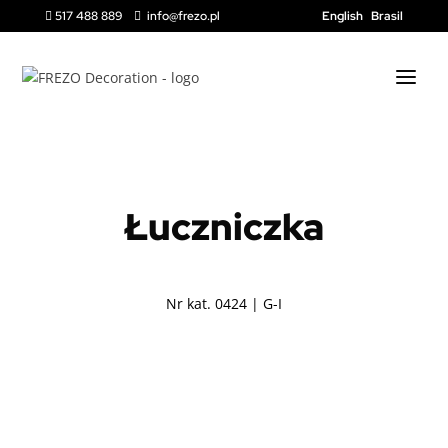
517 488 889
info@frezo.pl
English
Brasil


PANNY I NIMFY
Łuczniczka
Nr kat. 0424 | G-I