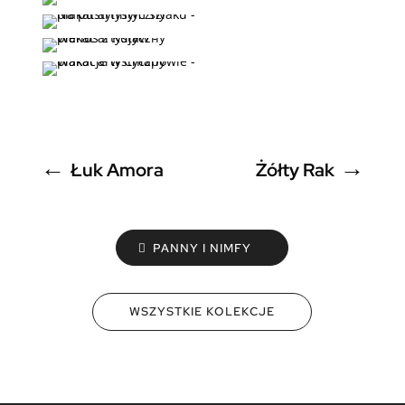
←
→
Łuk Amora
Żółty Rak
PANNY I NIMFY
WSZYSTKIE KOLEKCJE