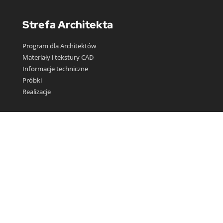
Strefa Architekta
Program dla Architektów
Materiały i tekstury CAD
Informacje techniczne
Próbki
Realizacje
Produkty
Tapety artystyczne
Obrazy wielkoformatowe
Plakaty autorskie
Poduszki dekoracyjne
Figurki i ceramika artystyczna
Sklep online