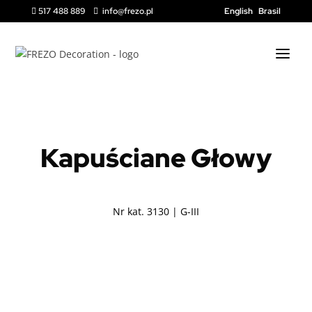
517 488 889
info@frezo.pl
English
Brasil


NIZIOŁKI
Kapuściane Głowy
Nr kat. 3130 | G-III