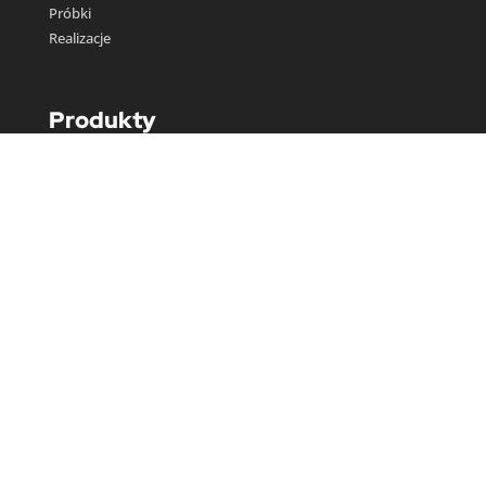
Próbki
Realizacje
Produkty
Tapety artystyczne
Obrazy wielkoformatowe
Plakaty autorskie
Poduszki dekoracyjne
Figurki i ceramika artystyczna
Sklep online
Zamówienia
Wyceny i zamówienia
Kontakt