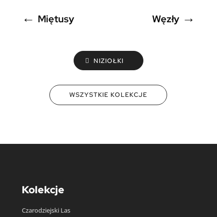
←
→
Miętusy
Węzły
NIZIOŁKI
WSZYSTKIE KOLEKCJE
Kolekcje
Czarodziejski Las